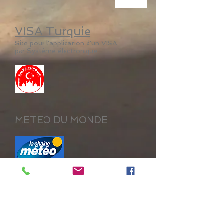
VISA Turquie​
Site pour l'application d'un VISA
par Système électronique.
METEO DU MONDE
CONSEILS LÉGAUX AUX
VOYAGEURS