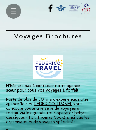
Voyages Brochures
N’hésitez pas à contacter notre
agence
sœur
pour tous vos voyages à forfait.
Forte de plus de 30 ans d’expérience, notre
agence ‘loisirs’
FEDERICO TRAVEL
vous
concocte toute une série de voyages à
forfait via les grands tour operator belges
classiques (TUI, Thomas Cook) ainsi que les
organisateurs de voyages spécialisés.
Ils pourront ainsi vous proposer une gamme