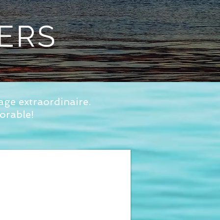
ERS
oyage extraordinaire.
morable!