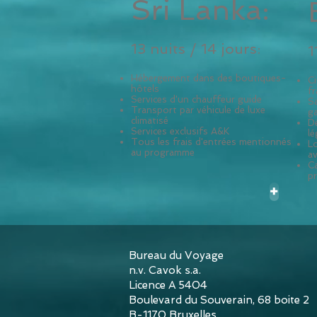
Sri Lanka:
13 nuits / 14 jours:
1
Hébergement dans des boutiques-
C
hôtels
f
Services d'un chauffeur guide
Sa
Transport par véhicule de luxe
ga
climatisé
Dé
Services exclusifs A&K
lé
Tous les frais d'entrées mentionnés
L
au programme
av
C
pr
+
Bureau du Voyage
n.v. Cavok s.a.
Licence A 5404
Boulevard du Souverain, 68 boite 2
B-1170 Bruxelles