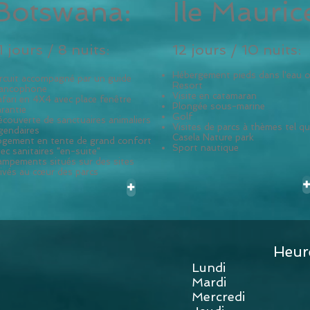
Botswana:
Île Mauric
1 jours / 8 nuits:
12 jours / 10 nuits:
Hébergement pieds dans l'eau 
ircuit accompagné par un guide
Resort
rancophone
Visite en catamaran
fari en 4X4 avec place fenêtre
Plongée sous-marine
rantie
Golf
couverte de sanctuaires animaliers
Visites de parcs à thèmes tel q
gendaires
Casela Nature park
ogement en tente de grand confort
Sport nautique
ec sanitaires "en-suite"
ampements situés sur des sites
ivés au cœur des parcs
+
Heur
Lundi 9
Mardi 9
Mercredi 