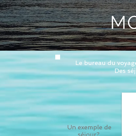
MO
Le bureau du voyage
Des sé
Un exemple de
séjour?