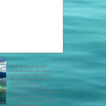
Vous recherchez une
expérience de vie? Vous
recherchez l’inattendu et
découvrir des endroits
sublimes dans des
circonstances idylliques?
Rendez-vous à notre agence
ou contactez-nous par
téléphone/mail. Nous ferons
une joie de vous